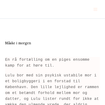
Skip
Main
to
Men
content
Måske i morgen
En rå fortælling om en piges ensomme 
kamp for at høre til.
Lulu bor med sin psykisk ustabile mor i 
et boligbyggeri i en forstad til 
København. Den lille lejlighed er rammen 
om et betændt forhold mellem mor og 
datter, og Lulu lister rundt for ikke at 
vække den ulmende vrede, der aldrig 